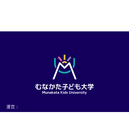
運営：
宗像市 教育委員会
（教育部 教育総務課 地域教育連携室 グローバル人材育成係）