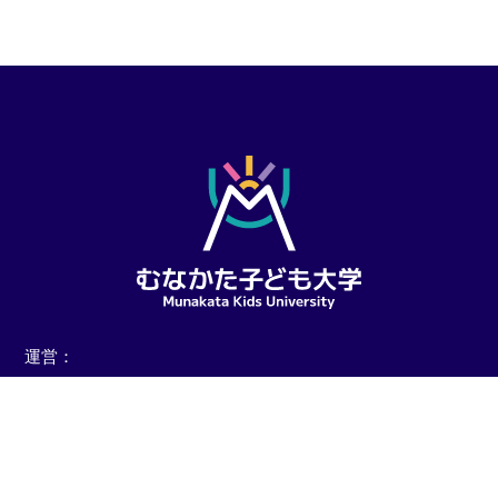
運営：
宗像市 教育委員会
（教育部 教育総務課 地域教育連携室 グローバル人材育成係）
宗像市役所 本館３階