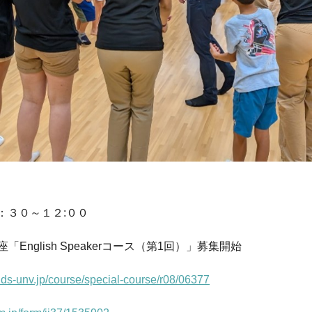
０：３０～１２:００
nglish Speakerコース（第1回）」募集開始
ids-unv.jp/course/special-course/r08/06377