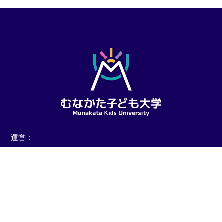
運営：
宗像市 教育委員会
（教育部 教育総務課 地域教育連携室 グローバル人材育成係）
宗像市役所 本館３階
0940-36-1169