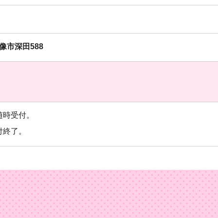
宗像市深田588
で随時受付。
付終了。