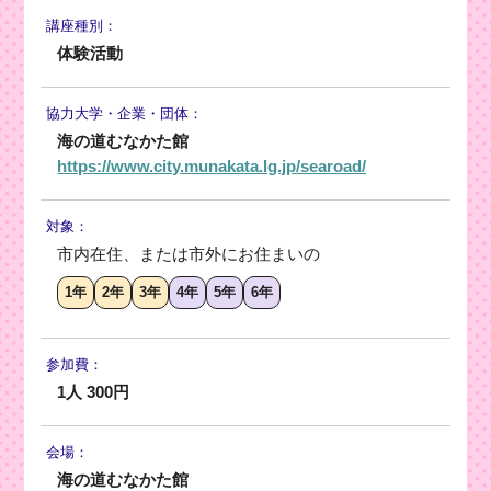
講座種別：
体験活動
協力大学・
企業・団体：
海の道むなかた館
https://www.city.munakata.lg.jp/searoad/
対象：
市内在住、または市外にお住まいの
1年
2年
3年
4年
5年
6年
参加費：
1人 300円
会場：
海の道むなかた館