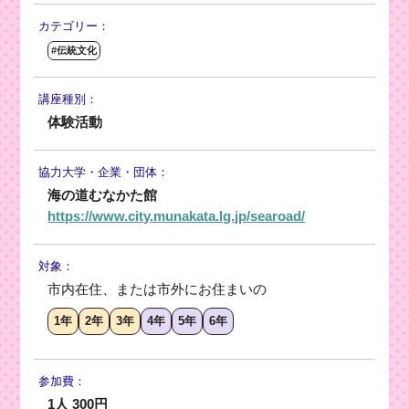
カテゴリー：
#伝統文化
講座種別：
体験活動
協力大学・
企業・団体：
海の道むなかた館
https://www.city.munakata.lg.jp/searoad/
対象：
市内在住、または市外にお住まいの
1年
2年
3年
4年
5年
6年
参加費：
1人 300円