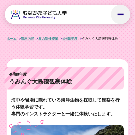
ホーム
講座内容
夏の課外授業
令和8年度
うみんぐ大島磯観察体験
令和8年度
うみんぐ大島磯観察体験
海中や岩場に隠れている海洋生物を採取して観察を行
う体験学習です。
専門のインストラクターと一緒に体験いたします。