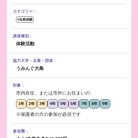
カテゴリー：
#自然体験
講座種別：
体験活動
協力大学・
企業・団体：
うみんぐ大島
対象：
市内在住、または市外にお住まいの
1年
2年
3年
4年
5年
6年
7年
8年
9年
※保護者の方の参加が必須です
参加費：