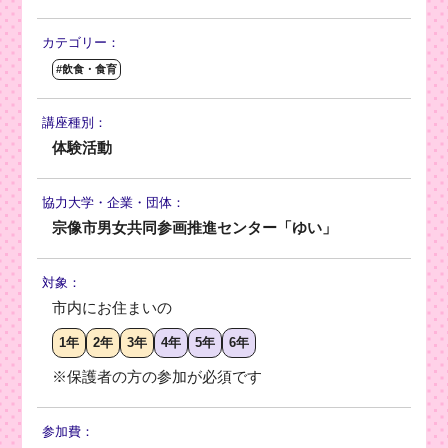
カテゴリー：
#飲食・食育
講座種別：
体験活動
協力大学・
企業・団体：
宗像市男女共同参画推進センター「ゆい」
対象：
市内にお住まいの
1年
2年
3年
4年
5年
6年
※保護者の方の参加が必須です
参加費：