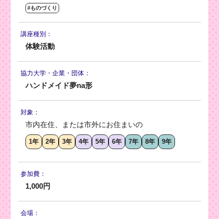
#ものづくり
講座種別：
体験活動
協力大学・
企業・団体：
ハンドメイド夢na形
対象：
市内在住、または市外にお住まいの
1年
2年
3年
4年
5年
6年
7年
8年
9年
参加費：
1,000円
会場：