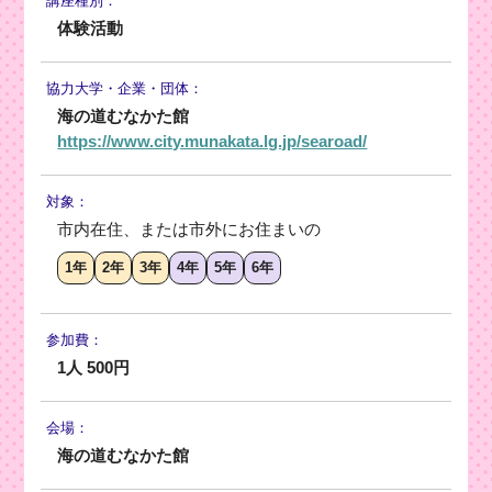
講座種別：
体験活動
協力大学・
企業・団体：
海の道むなかた館
https://www.city.munakata.lg.jp/searoad/
対象：
市内在住、または市外にお住まいの
1年
2年
3年
4年
5年
6年
参加費：
1人 500円
会場：
海の道むなかた館