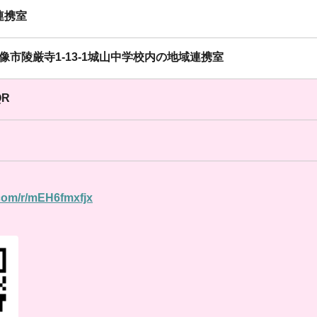
連携室
県宗像市陵厳寺1-13-1城山中学校内の地域連携室
R
e.com/r/mEH6fmxfjx