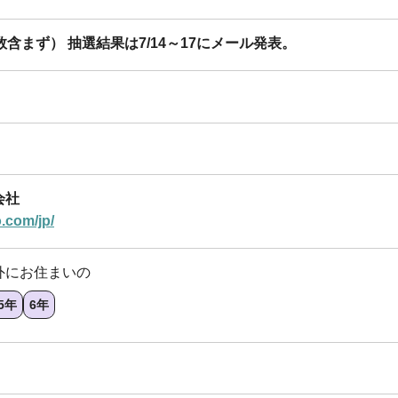
含まず） 抽選結果は7/14～17にメール発表。
会社
o.com/jp/
外にお住まいの
5年
6年