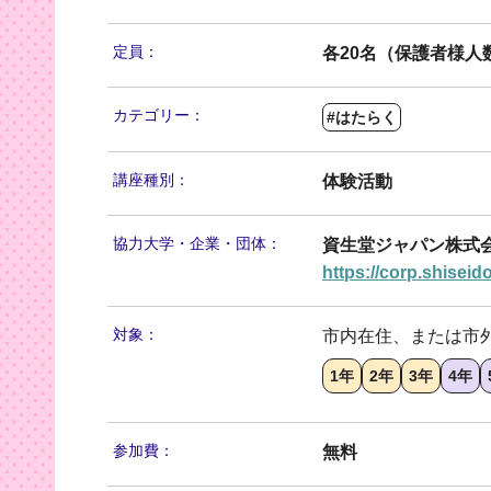
定員：
各20名（保護者様人数
カテゴリー：
#はたらく
講座種別：
体験活動
協力大学・
企業・団体：
資生堂ジャパン株式
https://corp.shiseid
対象：
市内在住、または市
1年
2年
3年
4年
参加費：
無料