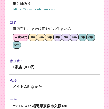
風と踊ろう
https://kazetoodorou.net/
対象：
市内在住、または市外にお住まいの
未就学児
1年
2年
3年
4年
5年
6年
7年
8年
9年
参加費：
1家族1,000円
会場：
メイトムむなかた
住所：
〒811-3437 福岡県宗像市久原180