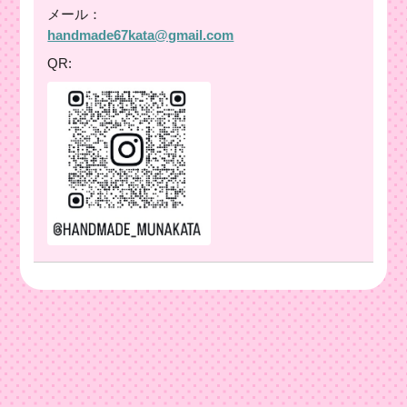
メール：
handmade67kata@gmail.com
QR: