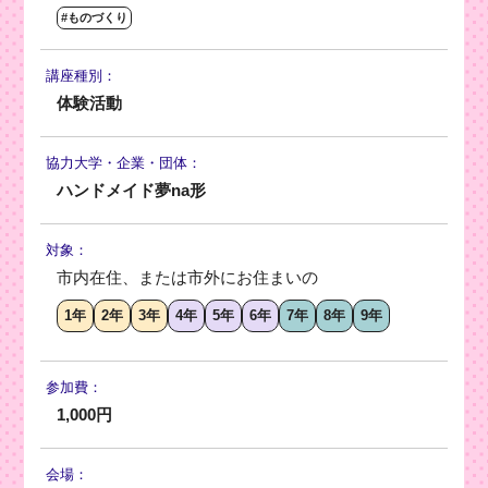
#ものづくり
講座種別：
体験活動
協力大学・
企業・団体：
ハンドメイド夢na形
対象：
市内在住、または市外にお住まいの
1年
2年
3年
4年
5年
6年
7年
8年
9年
参加費：
1,000円
会場：