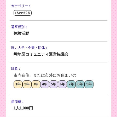
カテゴリー：
#ものづくり
講座種別：
体験活動
協力大学・
企業・団体：
岬地区コミュニティ運営協議会
対象：
市内在住、または市外にお住まいの
1年
2年
3年
4年
5年
6年
7年
8年
9年
参加費：
1人1,000円