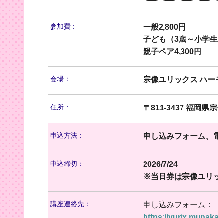
参加費：
一般2,800円
子ども（3歳～小学生）
親子ペア4,300円
会場：
宗像ユリックス ハー
住所：
〒811-3437 福岡県
申込方法：
申し込みフォーム、
申込締切：
2026/7/24
※当日券は宗像ユリッ
講座連絡先：
申し込みフォーム：
https://yurix.munak