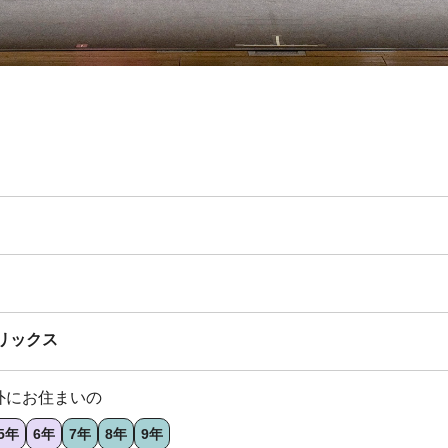
リックス
外にお住まいの
5年
6年
7年
8年
9年