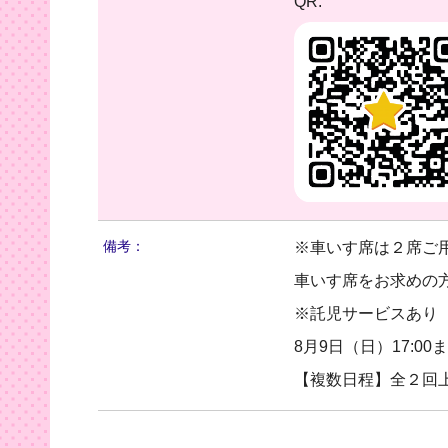
QR:
備考：
※車いす席は２席ご
車いす席をお求めの方は
※託児サービスあり
8月9日（日）17:0
【複数日程】全２回上映 