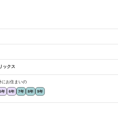
リックス
外にお住まいの
5年
6年
7年
8年
9年