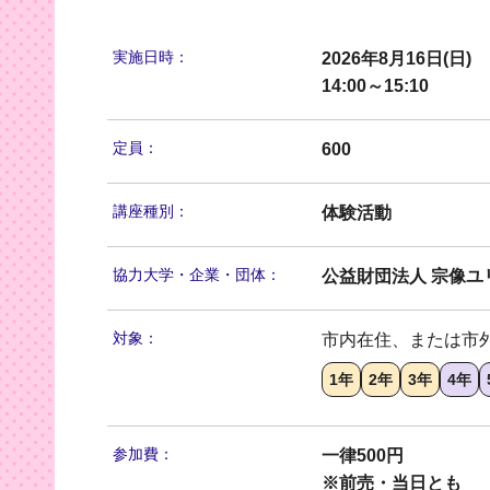
実施日時：
2026年8月16日(日)
14:00～15:10
定員：
600
講座種別：
体験活動
協力大学・
企業・団体：
公益財団法人 宗像ユ
対象：
市内在住、または市
1年
2年
3年
4年
参加費：
一律500円
※前売・当日とも