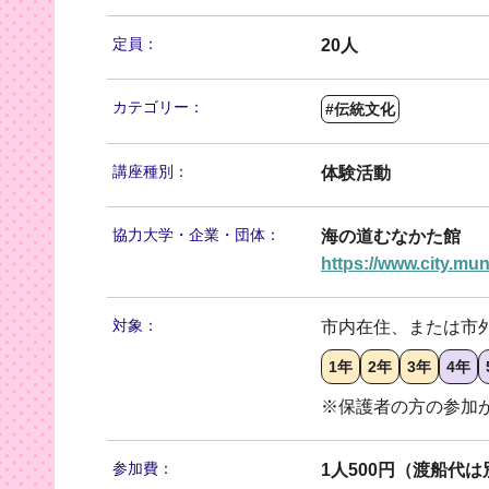
定員：
20人
カテゴリー：
#伝統文化
講座種別：
体験活動
協力大学・
企業・団体：
海の道むなかた館
https://www.city.mun
対象：
市内在住、または市
1年
2年
3年
4年
※保護者の方の参加
参加費：
1人500円（渡船代