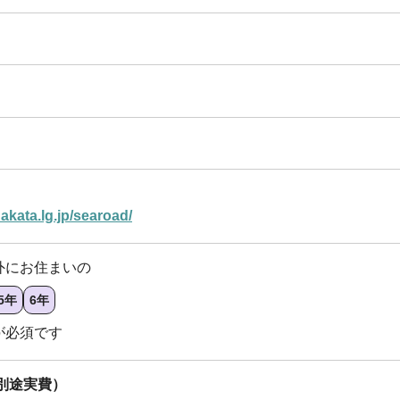
akata.lg.jp/searoad/
外にお住まいの
5年
6年
が必須です
は別途実費）