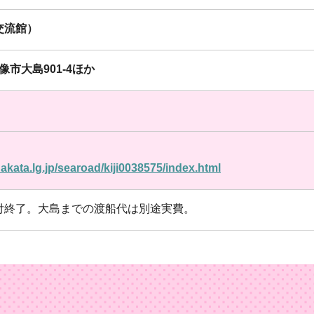
交流館）
宗像市大島901-4ほか
akata.lg.jp/searoad/kiji0038575/index.html
付終了。大島までの渡船代は別途実費。