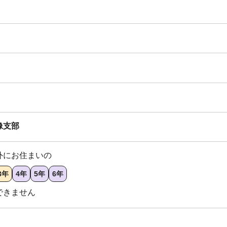
像支部
外にお住まいの
3年
4年
5年
6年
できません