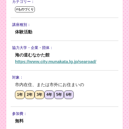
カテゴリー：
#ものづくり
講座種別：
体験活動
協力大学・
企業・団体：
海の道むなかた館
https://www.city.munakata.lg.jp/searoad/
対象：
市内在住、または市外にお住まいの
1年
2年
3年
4年
5年
6年
参加費：
無料