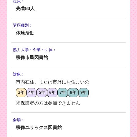
定員：
先着80人
講座種別：
体験活動
協力大学・
企業・団体：
宗像市民図書館
対象：
市内在住、または市外にお住まいの
3年
4年
5年
6年
7年
8年
9年
※保護者の方は参加できません
会場：
宗像ユリックス図書館