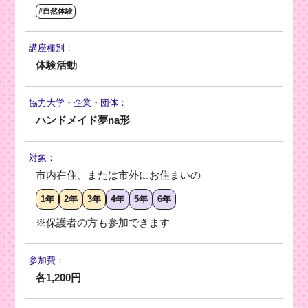
#自然体験
講座種別：
体験活動
協力大学・
企業・団体：
ハンドメイド夢na形
対象：
市内在住、または市外にお住まいの
1年
2年
3年
4年
5年
6年
※保護者の方も参加できます
参加費：
各1,200円