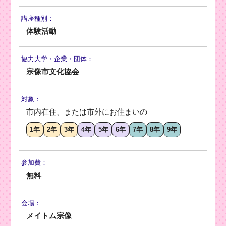
講座種別：
体験活動
協力大学・
企業・団体：
宗像市文化協会
対象：
市内在住、または市外にお住まいの
1年
2年
3年
4年
5年
6年
7年
8年
9年
参加費：
無料
会場：
メイトム宗像