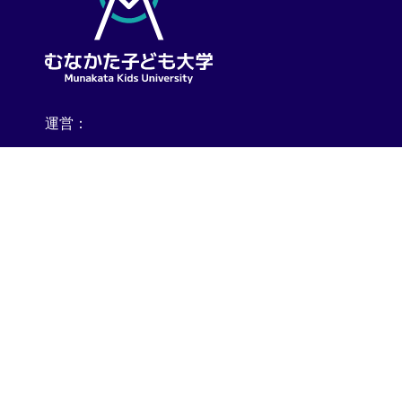
運営：
宗像市 教育委員会
（教育部 教育総務課 地域教育連携室 グローバル人材育成
宗像市役所 本館３階
0940-36-1169
お問い合わせ