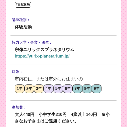
#自然体験
講座種別：
体験活動
協力大学・
企業・団体：
宗像ユリックスプラネタリウム
https://yurix-planetarium.jp/
対象：
市内在住、または市外にお住まいの
1年
2年
3年
4年
5年
6年
7年
8年
9年
参加費：
大人440円 小中学生210円 4歳以上140円 ※小
さなお子さまはご遠慮ください。