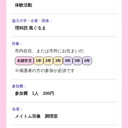
体験活動
協力大学・
企業・団体：
理科読 風ぐるま
対象：
市内在住、または市外にお住まいの
未就学児
1年
2年
3年
4年
5年
6年
※保護者の方の参加が必須です
参加費：
参加費 1人 200円
会場：
メイトム宗像 調理室