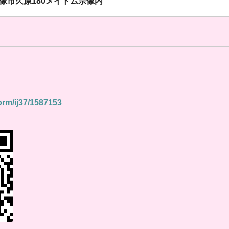
県宗像市久原180メイトム宗像内
form/ij37/1587153