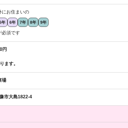
外にお住まいの
5年
6年
7年
8年
9年
が必須です
00円
なります。
察場
宗像市大島1822-4