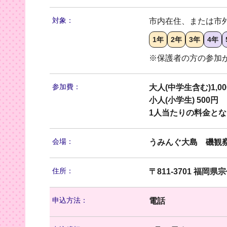
対象：
市内在住、または市
1年
2年
3年
4年
※保護者の方の参加
参加費：
大人(中学生含む)1,0
小人(小学生) 500円
1人当たりの料金と
会場：
うみんぐ大島 磯観
住所：
〒811-3701 福岡県
申込方法：
電話