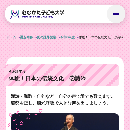
ホーム
講座内容
夏の課外授業
令和8年度
体験！日本の伝統文化 ②詩吟
令和8年度
体験！日本の伝統文化 ②詩吟
漢詩・和歌・俳句など、自分の声で誰でも歌えます。
姿勢を正し、腹式呼吸で大きな声を出しましょう。