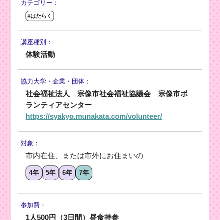
カテゴリー：
#はたらく
講座種別：
体験活動
協力大学・
企業・団体：
社会福祉法人 宗像市社会福祉協議会 宗像市ボ
ランティアセンター
https://syakyo.munakata.com/volunteer/
対象：
市内在住、または市外にお住まいの
4年
5年
6年
7年
参加費：
1人500円（3日間）昼食持参