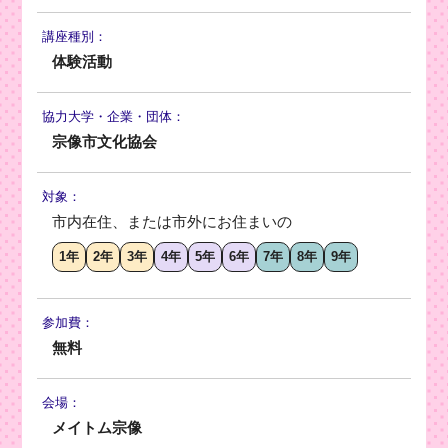
講座種別：
体験活動
協力大学・
企業・団体：
宗像市文化協会
対象：
市内在住、または市外にお住まいの
1年
2年
3年
4年
5年
6年
7年
8年
9年
参加費：
無料
会場：
メイトム宗像