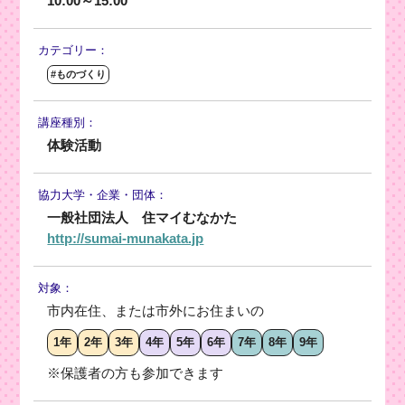
10:00～15:00
カテゴリー：
#ものづくり
講座種別：
体験活動
協力大学・
企業・団体：
一般社団法人 住マイむなかた
http://sumai-munakata.jp
対象：
市内在住、または市外にお住まいの
1年
2年
3年
4年
5年
6年
7年
8年
9年
※保護者の方も参加できます