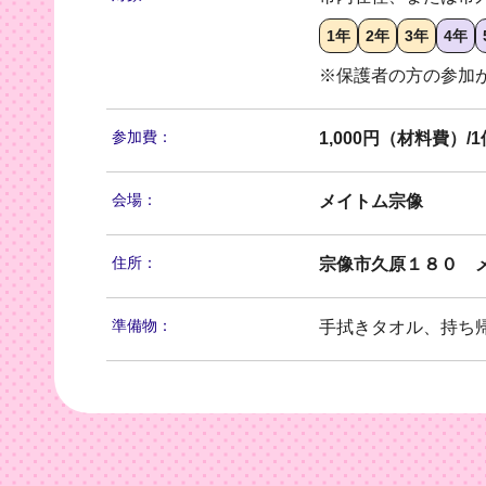
1年
2年
3年
4年
※保護者の方の参加
参加費：
1,000円（材料費）/1
会場：
メイトム宗像
住所：
宗像市久原１８０ 
準備物：
手拭きタオル、持ち