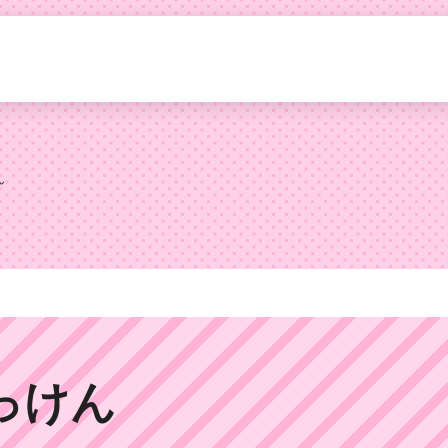
ん
っけん