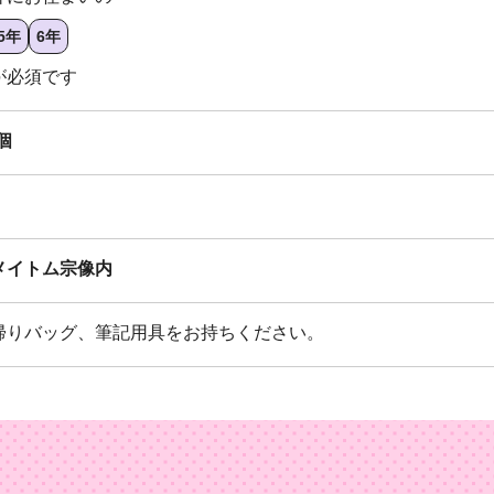
5年
6年
が必須です
個
メイトム宗像内
帰りバッグ、筆記用具をお持ちください。