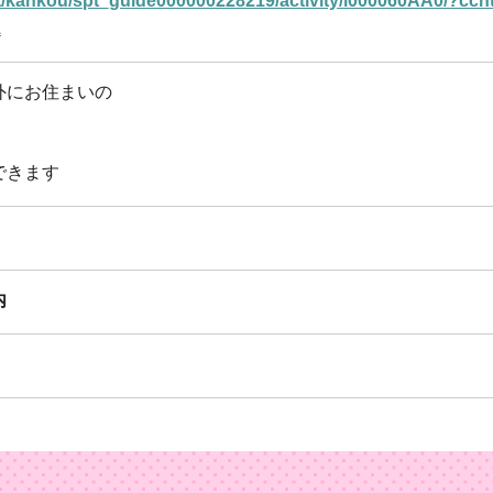
net/kankou/spt_guide000000228219/activity/l000060AA0/?c
1
外にお住まいの
できます
内