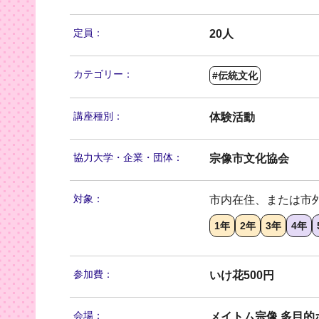
定員：
20人
カテゴリー：
#伝統文化
講座種別：
体験活動
協力大学・
企業・団体：
宗像市文化協会
対象：
市内在住、または市
1年
2年
3年
4年
参加費：
いけ花500円
会場：
メイトム宗像 多目的