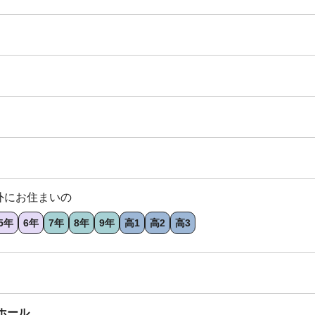
外にお住まいの
5年
6年
7年
8年
9年
高1
高2
高3
ホール