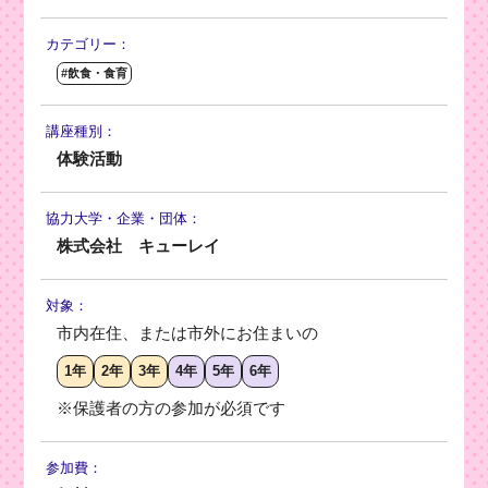
カテゴリー：
#飲食・食育
講座種別：
体験活動
協力大学・
企業・団体：
株式会社 キューレイ
対象：
市内在住、または市外にお住まいの
1年
2年
3年
4年
5年
6年
※保護者の方の参加が必須です
参加費：