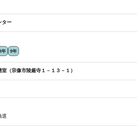
ンター
8年
9年
携室（宗像市陵厳寺１－１３－１）
抽選