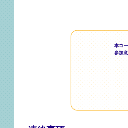
本コー
参加意