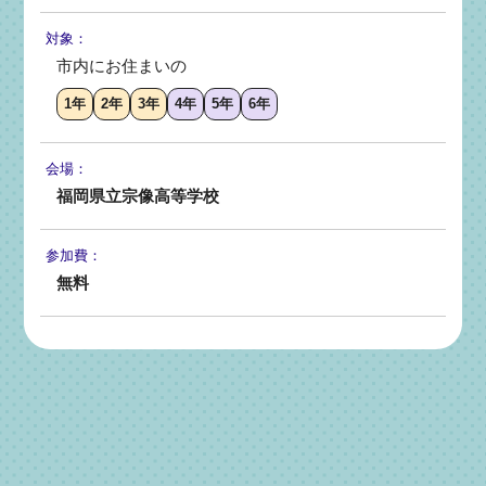
対象：
市内にお住まいの
1年
2年
3年
4年
5年
6年
会場：
福岡県立宗像高等学校
参加費：
無料