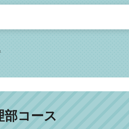
ス
理部コース