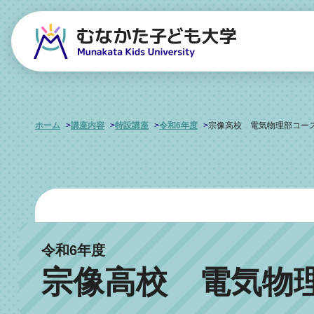
ホーム
講座内容
特設講座
令和6年度
宗像高校 電気物理部コー
令和6年度
宗像高校 電気物