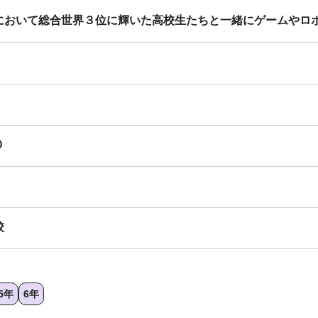
において総合世界３位に輝いた高校生たちと一緒にゲームやロ
０
校
5年
6年