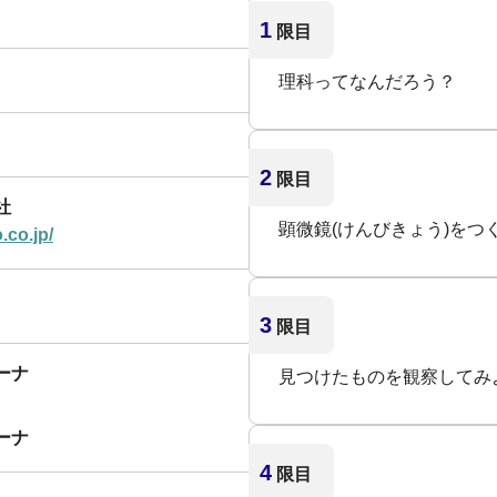
1
限目
理科ってなんだろう？
2
限目
社
顕微鏡(けんびきょう)をつ
.co.jp/
3
限目
ーナ
見つけたものを観察してみ
ーナ
4
限目