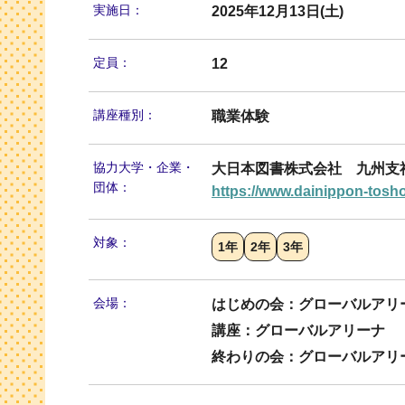
実施日：
2025年12月13日(土)
定員：
12
講座種別：
職業体験
協力大学・
企業・
大日本図書株式会社 九州支
団体：
https://www.dainippon-tosho
対象：
1年
2年
3年
会場：
はじめの会：グローバルアリ
講座：グローバルアリーナ
終わりの会：グローバルアリ