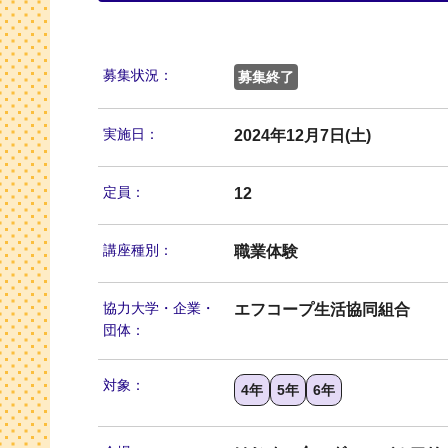
募集状況：
募集終了
実施日：
2024年12月7日(土)
定員：
12
講座種別：
職業体験
協力大学・
企業・
エフコープ生活協同組合
団体：
対象：
4年
5年
6年