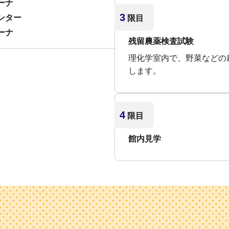
ーナ
3
ンター
限目
ーナ
残留農薬検査試験
理化学室内で、野菜などの
します。
4
限目
館内見学