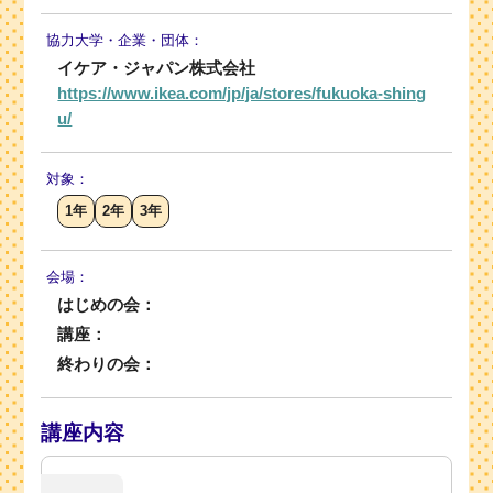
協力大学・
企業・団体：
イケア・ジャパン株式会社
https://www.ikea.com/jp/ja/stores/fukuoka-shing
u/
対象：
1年
2年
3年
会場：
はじめの会：
講座：
終わりの会：
講座内容